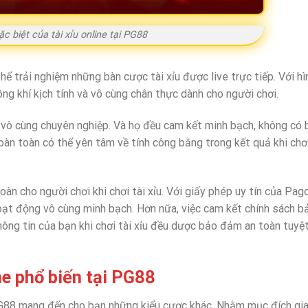
c biệt của tài xỉu online tại PG88
thể trải nghiệm những bàn cược tài xỉu được live trực tiếp. Với hì
g khí kịch tính và vô cùng chân thực dành cho người chơi.
 vô cùng chuyên nghiệp. Và họ đều cam kết minh bạch, không có 
hoàn toàn có thể yên tâm về tính công bằng trong kết quả khi chơ
n cho người chơi khi chơi tài xỉu. Với giấy phép uy tín của Pagc
oạt động vô cùng minh bạch. Hơn nữa, việc cam kết chính sách b
thông tin của bạn khi chơi tài xỉu đều dược bảo đảm an toàn tuyệ
ne phổ biến tại PG88
 PG88 mang đến cho bạn những kiểu cược khác. Nhằm mục đích gi