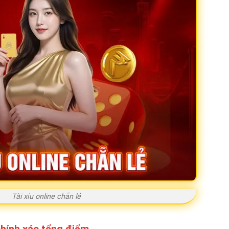
Tài xỉu online chẵn lẻ