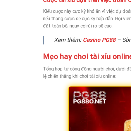
Cược tài xỉu dựa trên việc đoán 
Kiểu cược này cực kỳ khó ăn vì việc dự đoá
nếu thắng cược sẽ cực kỳ hấp dẫn. Hội viê
đặt toàn bộ, nguy cơ rủi ro sẽ cao.
Xem thêm:
Casino PG88
– Sòn
Mẹo hay chơi tài xỉu onli
Tổng hợp từ cộng đồng người chơi, dưới đâ
lệ chiến thắng khi chơi tài xỉu online: