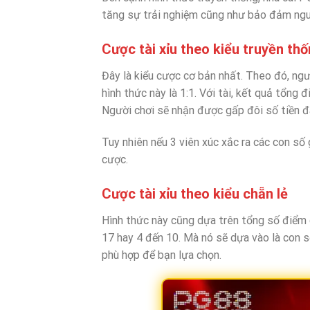
tăng sự trải nghiệm cũng như bảo đảm nguồ
Cược tài xỉu theo kiểu truyền th
Đây là kiểu cược cơ bản nhất. Theo đó, ngườ
hình thức này là 1:1. Với tài, kết quả tổng 
Người chơi sẽ nhận được gấp đôi số tiền đ
Tuy nhiên nếu 3 viên xúc xắc ra các con số 
cược.
Cược tài xỉu theo kiểu chẵn lẻ
Hình thức này cũng dựa trên tổng số điểm 
17 hay 4 đến 10. Mà nó sẽ dựa vào là con số
phù hợp để bạn lựa chọn.