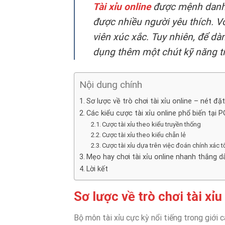
Tài xỉu online
được mệnh danh l
được nhiều người yêu thích. Vớ
viên xúc xắc. Tuy nhiên, để dà
dụng thêm một chút kỹ năng t
Nội dung chính
Sơ lược về trò chơi tài xỉu online – nét đặ
Các kiểu cược tài xỉu online phổ biến tại 
Cược tài xỉu theo kiểu truyền thống
Cược tài xỉu theo kiểu chẵn lẻ
Cược tài xỉu dựa trên việc đoán chính xác 
Mẹo hay chơi tài xỉu online nhanh thắng 
Lời kết
Sơ lược về trò chơi tài xỉu
Bộ môn tài xỉu cực kỳ nổi tiếng trong giới 