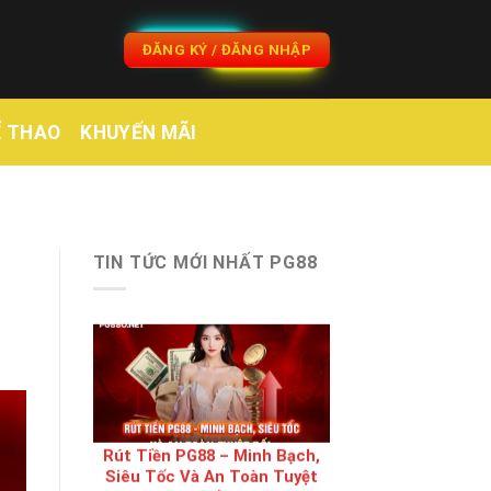
ĐĂNG KÝ / ĐĂNG NHẬP
Tải App PG88 – Trải Nghiệm
Cá Cược Ăn Thưởng Mọi Lúc
Mọi Nơi
 THAO
KHUYẾN MÃI
14 Tháng 4, 2025
TIN TỨC MỚI NHẤT PG88
Rút Tiền PG88 – Minh Bạch,
Siêu Tốc Và An Toàn Tuyệt
Đối
13 Tháng 4, 2025