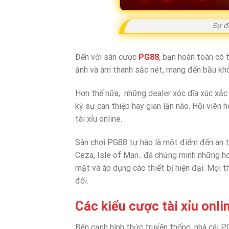
Sự đặ
Đến với sân cược
PG88
, bạn hoàn toàn có 
ảnh và âm thanh sắc nét, mang đến bầu khôn
Hơn thế nữa, những dealer xóc dĩa xúc xắc
kỳ sự can thiệp hay gian lận nào. Hội viên 
tài xỉu online.
Sân chơi PG88 tự hào là một điểm đến an toà
Ceza, Isle of Man.. đã chứng minh những h
mật và áp dụng các thiết bị hiện đại. Mọi 
đối.
Các kiểu cược tài xỉu onli
Bên cạnh hình thức truyền thống, nhà cái