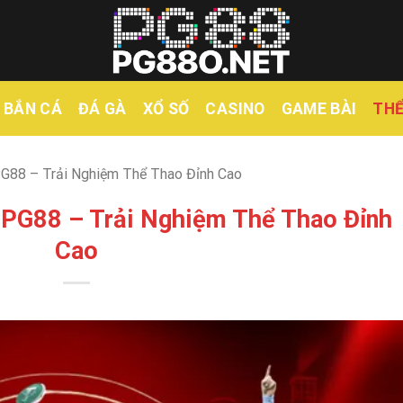
BẮN CÁ
ĐÁ GÀ
XỔ SỐ
CASINO
GAME BÀI
THỂ
G88 – Trải Nghiệm Thể Thao Đỉnh Cao
 PG88 – Trải Nghiệm Thể Thao Đỉnh
Cao