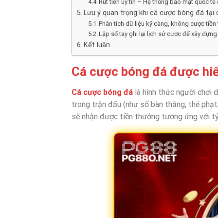
Rút tiền uy tín – Hệ thống bảo mật quốc t
Lưu ý quan trọng khi cá cược bóng đá tại
Phân tích dữ liệu kỹ càng, không cược tiền
Lập sổ tay ghi lại lịch sử cược để xây dựng
Kết luận
Cá cược bóng đá được hiể
Cá cược bóng đá
là hình thức người chơi 
trong trận đấu (như số bàn thắng, thẻ phạt
sẽ nhận được tiền thưởng tương ứng với tỷ