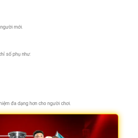
 người mới.
hỉ số phụ như:
ghiệm đa dạng hơn cho người chơi.