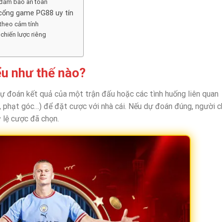
ế đảm bảo an toàn
 cổng game PG88 uy tín
 theo cảm tính
 chiến lược riêng
u như thế nào?
dự đoán kết quả của một trận đấu hoặc các tình huống liên quan
, phạt góc…) để đặt cược với nhà cái. Nếu dự đoán đúng, người c
 lệ cược đã chọn.