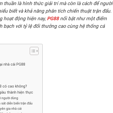
thuần là hình thức giải trí mà còn là cách để người
ểu biết và khả năng phân tích chiến thuật trận đấu.
ng hoạt động hiện nay,
PG88
nổi bật như một điểm
h bạch với tỷ lệ đổi thưởng cao cùng hệ thống cá
ại nhà cái PG88
88 có cao không?
iàu thành hiện thực
ới người dùng
 sát diễn biến trận đấu
yên gia nhà cái