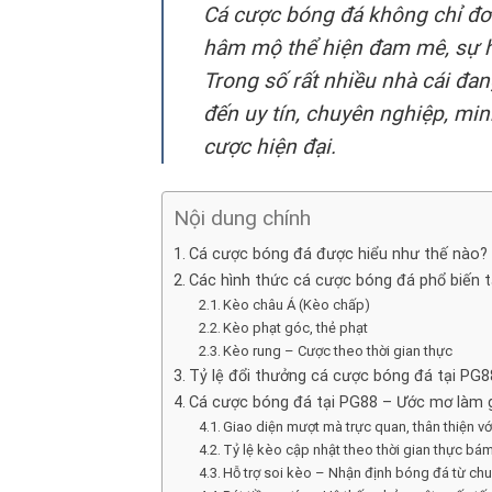
Cá cược bóng đá không chỉ đơn 
hâm mộ thể hiện đam mê, sự hi
Trong số rất nhiều nhà cái đa
đến uy tín, chuyên nghiệp, min
cược hiện đại.
Nội dung chính
Cá cược bóng đá được hiểu như thế nào?
Các hình thức cá cược bóng đá phổ biến t
Kèo châu Á (Kèo chấp)
Kèo phạt góc, thẻ phạt
Kèo rung – Cược theo thời gian thực
Tỷ lệ đổi thưởng cá cược bóng đá tại PG
Cá cược bóng đá tại PG88 – Ước mơ làm g
Giao diện mượt mà trực quan, thân thiện v
Tỷ lệ kèo cập nhật theo thời gian thực bám
Hỗ trợ soi kèo – Nhận định bóng đá từ chu