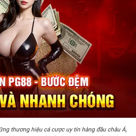
ng thương hiệu cá cược uy tín hàng đầu châu Á,