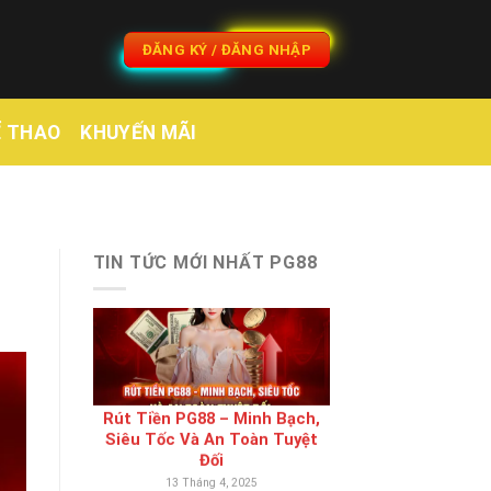
Tải App PG88 – Trải Nghiệm
ĐĂNG KÝ / ĐĂNG NHẬP
Cá Cược Ăn Thưởng Mọi Lúc
Mọi Nơi
14 Tháng 4, 2025
 THAO
KHUYẾN MÃI
TIN TỨC MỚI NHẤT PG88
Rút Tiền PG88 – Minh Bạch,
Siêu Tốc Và An Toàn Tuyệt
Đối
13 Tháng 4, 2025