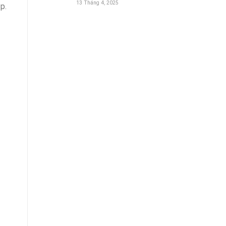
p.
Sảnh Thể Thao Saba | Sảnh
Cược Sport Huyền Thoại Tại
PG88
12 Tháng 4, 2025
Khuyến Mãi Nạp Đầu | Khởi Đầu
Hành Trình Cược Thú Vị PG88
11 Tháng 4, 2025