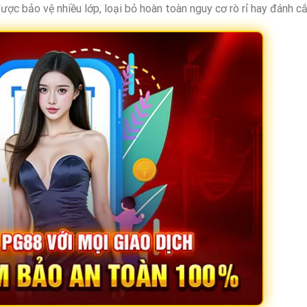
được bảo vệ nhiều lớp, loại bỏ hoàn toàn nguy cơ rò rỉ hay đánh cắ