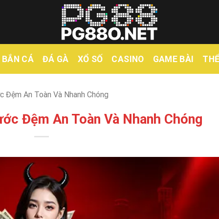
BẮN CÁ
ĐÁ GÀ
XỔ SỐ
CASINO
GAME BÀI
THỂ
c Đệm An Toàn Và Nhanh Chóng
ước Đệm An Toàn Và Nhanh Chóng