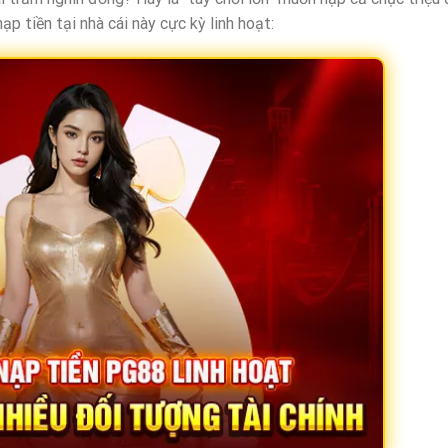
 tiền tại nhà cái này cực kỳ linh hoạt: