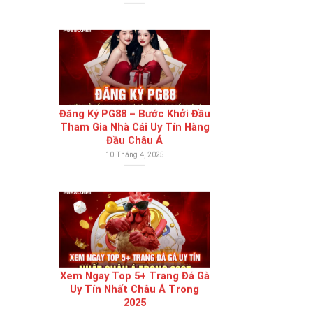
Đăng Ký PG88 – Bước Khởi Đầu
Tham Gia Nhà Cái Uy Tín Hàng
Đầu Châu Á
10 Tháng 4, 2025
Xem Ngay Top 5+ Trang Đá Gà
Uy Tín Nhất Châu Á Trong
2025
13 Tháng 4, 2025