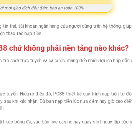
với mọi giao dịch đều đảm bảo an toàn 100%
tin thẻ, tài khoản ngân hàng của người dùng trên hệ thống, giúp
ện thao tác nạp tiền.
G88 chứ không phải nền tảng nào khác?
 trò chơi trực tuyến và cá cược, mang đến nhiều lợi ích hấp dẫn 
ực tuyến. Hiểu rõ điều đó, PG88 thiết kế quy trình nạp tiền tự đ
ây sau khi xác nhận. Dù bạn nạp tiền lúc nửa đêm hay giờ cao điể
ỗi.
bắt kèo bóng đá, vào bàn live casino hay quay slot ngay lập tức 